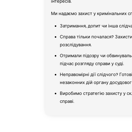
інтересів.
Ми надаємо захист у кримінальних сп
Затримання, допит чи інша слідча
Справа тільки почалася? Захисти
розслідування.
Отримали підозру чи обвинувал
підчас розгляду справи у суді.
Неправомірні дії слідчого? Гото
незаконних дій органу досудовог
Виробимо стратегію захисту у ск
справі.