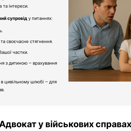
 та інтереси.
ий супровід
у питаннях:
ь.
та своєчасне стягнення.
Вашої частки.
ня з дитиною – врахування
в цивільному шлюбі – для
в.
Адвокат у військових справа