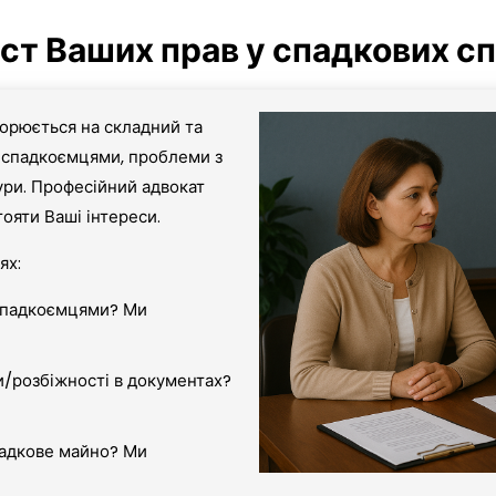
ст Ваших прав у спадкових с
рюється на складний та
 спадкоємцями, проблеми з
ри. Професійний адвокат
ояти Ваші інтереси.
ях:
спадкоємцями? Ми
и/розбіжності в документах?
падкове майно? Ми