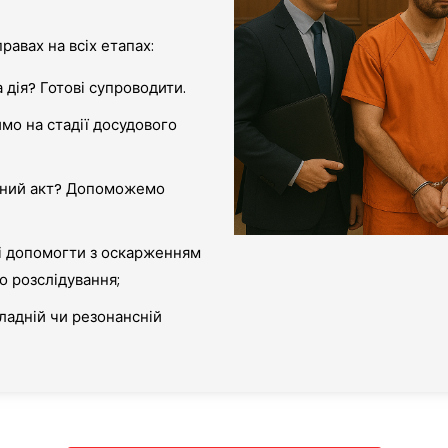
равах на всіх етапах:
 дія? Готові супроводити.
мо на стадії досудового
ьний акт? Допоможемо
ві допомогти з оскарженням
о розслідування;
ладній чи резонансній