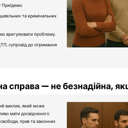
? Приїдемо.
 цивільних та кримінальних
мо врегулювати проблему.
ДТП, супровід до отримання
а справа — не безнадійна, як
ий виклик, який може
жливо мати досвідченого
 свободи, прав та законних