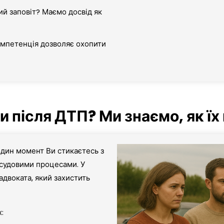
й заповіт? Маємо досвід як
омпетенція дозволяє охопити
 після ДТП? Ми знаємо, як їх
один момент Ви стикаєтесь з
 судовими процесами. У
адвоката, який захистить
: