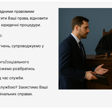
кладними правовими
ити Ваші права, відновити
і юридичні процедури.
о:
гнень, супроводжуємо у
го/соціального
жемо розібратись.
д час служби.
 службою? Захистимо Ваші
мінальних справах.